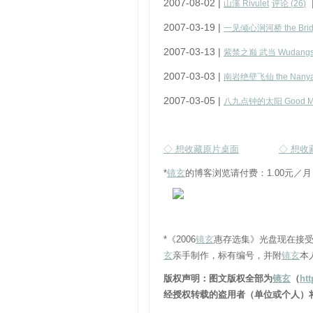
2007-08-02 |
山溪 Rivulet
评论 (
26
)
2007-03-19 |
一见倾心涧河桥 the Bridge
2007-03-13 |
紫禁之巅 武当 Wudangsh
2007-03-03 |
南岩绝壁飞仙 the Nanyan 
2007-03-05 |
八九点钟的太阳 Good Mor
◇ 想收藏原片桌面
◇ 想收
*
镜玄
的博客浏览请付费：1.00元／月，
*《2006
镜玄
惠存选集》光盘现在接
玄
亲手制作，标有编号，并附
镜玄
本
版权声明：图文版权全部为
镜玄
（
ht
经授权转载的盗用者（单位或个人）