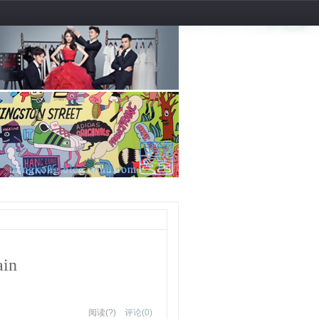
in
阅读(
?
)
评论(
0
)