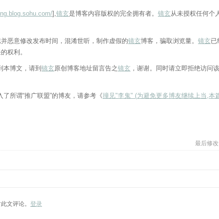
ong.blog.sohu.com/
],
镜玄
是博客内容版权的完全拥有者。
镜玄
从未授权任何个
志并恶意修改发布时间，混淆世听，制作虚假的
镜玄
博客，骗取浏览量。
镜玄
已
任的权利。
到本博文，请到
镜玄
原创博客地址留言告之
镜玄
，谢谢。同时请立即拒绝访问该
了所谓“推广联盟”的博友，请参考《
撞见"李鬼" (为避免更多博友继续上当,本
最后修改于 
对此文评论。
登录