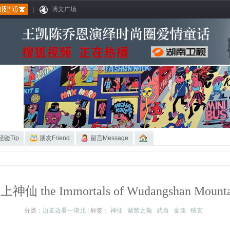
|
博文广场
经验Tip
朋友Friend
留言Message
上神仙 the Immortals of Wudangshan Mounta
分类：
边走边看—湖北
| 标签：
神仙
紫禁之巅
武当
金顶
镜玄