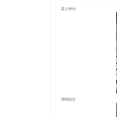
梁上神仙
栩栩如生