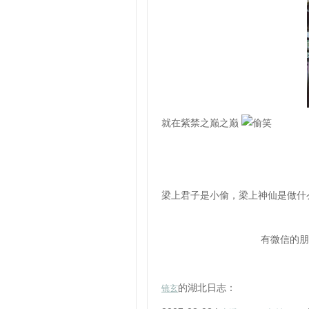
就在紫禁之巅之巅
梁上君子是小偷，梁上神仙是做什
有微信的朋
的湖北日志：
镜玄