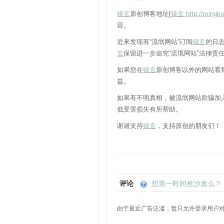
镜玄
原创博客地址[
镜玄
http://mingk
容。
近来发现有“流氓网站”订阅
镜玄
的日
玄
保留进一步追究“流氓网站”法律责
如果您在
镜玄
原创博客以外的网站看
益。
如果有不明真相，被流氓网站欺骗加入
低受害损失有所帮助。
谢谢支持
镜玄
，支持原创的朋友们！
评论
想第一时间抢沙发么？
由于最近广告泛滥，暂只允许登录用户