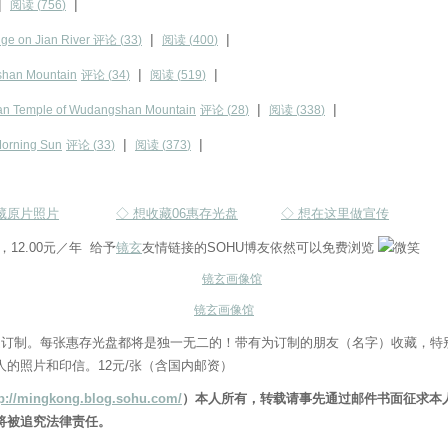
|
|
阅读 (
756
)
|
|
 on Jian River
评论 (
33
)
阅读 (
400
)
|
|
an Mountain
评论 (
34
)
阅读 (
519
)
|
|
Temple of Wudangshan Mountain
评论 (
28
)
阅读 (
338
)
|
|
ning Sun
评论 (
33
)
阅读 (
373
)
藏原片照片
◇ 想收藏06惠存光盘
◇ 想在这里做宣传
12.00元／年 给予
镜玄
友情链接的SOHU博友依然可以免费浏览
镜玄画像馆
受订制。每张惠存光盘都将是独一无二的！带有为订制的朋友（名字）收藏，特
人的照片和印信。12元/张（含国内邮资）
tp://mingkong.blog.sohu.com/
）本人所有，转载请事先通过邮件书面征求本人
将被追究法律责任。